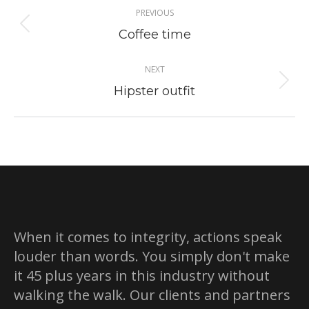
PREVIOUS
navigation
Previous
Coffee time
project:
NEXT
Next
Hipster outfit
project:
When it comes to integrity, actions speak
louder than words. You simply don't make
it 45 plus years in this industry without
walking the walk. Our clients and partners