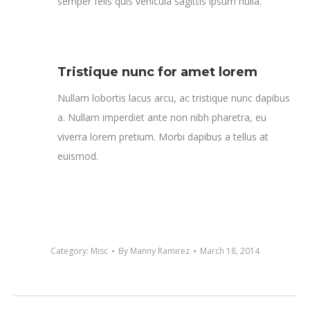
semper felis quis vehicula sagittis ipsum nulla.
Tristique nunc for amet lorem
Nullam lobortis lacus arcu, ac tristique nunc dapibus
a. Nullam imperdiet ante non nibh pharetra, eu
viverra lorem pretium. Morbi dapibus a tellus at
euismod.
Category:
Misc
By
Manny Ramirez
March 18, 2014
Project