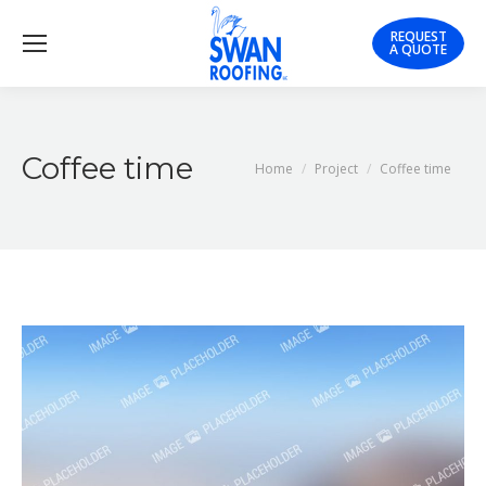
REQUEST
A QUOTE
Coffee time
You are here:
Home
Project
Coffee time