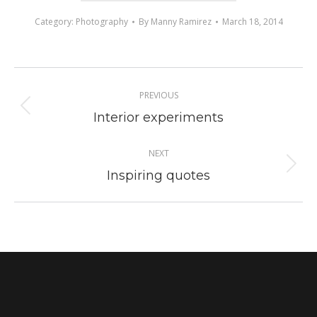
Category:
Photography
By
Manny Ramirez
March 18, 2014
Project
PREVIOUS
navigation
Previous
Interior experiments
project:
NEXT
Next
Inspiring quotes
project: