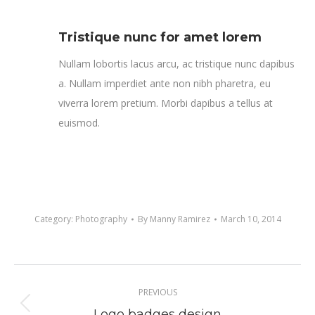
Tristique nunc for amet lorem
Nullam lobortis lacus arcu, ac tristique nunc dapibus
a. Nullam imperdiet ante non nibh pharetra, eu
viverra lorem pretium. Morbi dapibus a tellus at
euismod.
Category:
Photography
By
Manny Ramirez
March 10, 2014
Project
PREVIOUS
navigation
Previous
Logo badges design